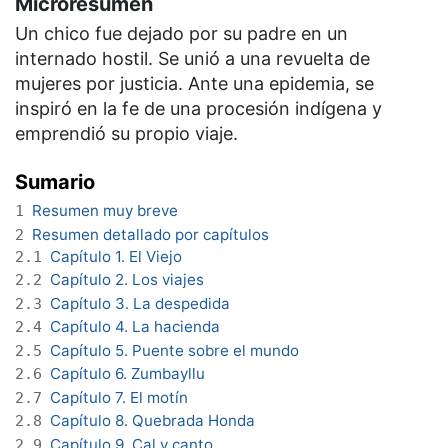
Microresumen
Un chico fue dejado por su padre en un
internado hostil. Se unió a una revuelta de
mujeres por justicia. Ante una epidemia, se
inspiró en la fe de una procesión indígena y
emprendió su propio viaje.
Sumario
Resumen muy breve
1
Resumen detallado por capítulos
2
Capítulo 1. El Viejo
2.1
Capítulo 2. Los viajes
2.2
Capítulo 3. La despedida
2.3
Capítulo 4. La hacienda
2.4
Capítulo 5. Puente sobre el mundo
2.5
Capítulo 6. Zumbayllu
2.6
Capítulo 7. El motín
2.7
Capítulo 8. Quebrada Honda
2.8
Capítulo 9. Cal y canto
2.9